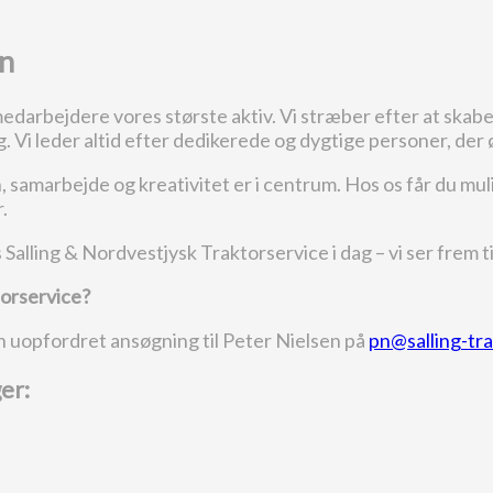
en
darbejdere vores største aktiv. Vi stræber efter at skabe 
ig. Vi leder altid efter dedikerede og dygtige personer, de
 samarbejde og kreativitet er i centrum. Hos os får du muli
.
alling & Nordvestjysk Traktorservice i dag – vi ser frem t
torservice?
en uopfordret ansøgning til Peter Nielsen på
pn@salling-tra
er: