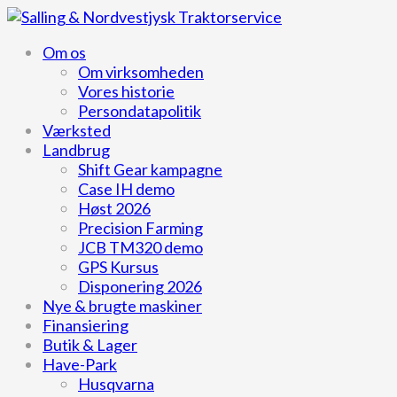
Om os
Om virksomheden
Vores historie
Persondatapolitik
Værksted
Landbrug
Shift Gear kampagne
Case IH demo
Høst 2026
Precision Farming
JCB TM320 demo
GPS Kursus
Disponering 2026
Nye & brugte maskiner
Finansiering
Butik & Lager
Have-Park
Husqvarna