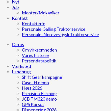
Nyt
Job
Montør/Mekaniker
Kontakt
Kontaktinfo
Personale: Salling Traktorservice
Personale: Nordvestjysk Traktorservice
Om os
Om virksomheden
Vores historie
Persondatapolitik
Værksted
Landbrug
Shift Gear kampagne
Case IH demo
Høst 2026
Precision Farming
JCB TM320 demo
GPS Kursus
Disponering 2026