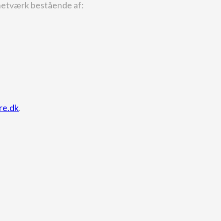
rnetværk bestående af:
re.dk
.